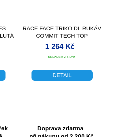
ES
RACE FACE TRIKO DL.RUKÁV
ŽLUTÁ
COMMIT TECH TOP
CHARCOAL
1 264 Kč
SKLADEM 2-4 DNY
DETAIL
žek
Doprava zdarma
ě.
při nákupu od 2 200 Kč.