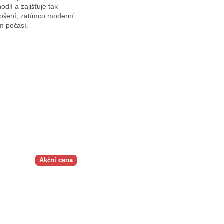
dlí a zajišťuje tak
nošení, zatímco moderní
m počasí.
Akční cena