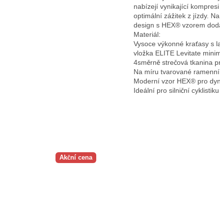
nabízejí vynikající kompresi
optimální zážitek z jízdy.
design s HEX® vzorem dodává
Materiál:
Vysoce výkonné kraťasy s l
vložka ELITE Levitate minim
4směrně strečová tkanina pro
Na míru tvarované ramenní 
Moderní vzor HEX® pro dyn
Ideální pro silniční cyklisti
Akční cena