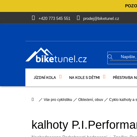
Přejít
POZOR
na
obsah
+420 773 545 551
prodej@biketunel.cz
JÍZDNÍ KOLA
NA KOLE S DĚTMI
PŘESTAVBA N
VÝPRODEJ %
OBLEČENÍ, OBUV
DÁRKOVÉ PO
Domů
Vše pro cyklistiku
Oblečení, obuv
Cyklo kalhoty a 
kalhoty P.I.Perform
Průměrné