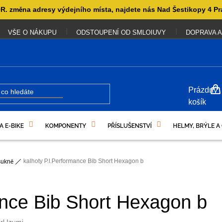
. změna adresy výdejního místa, najdete nás Nad Šestikopy 4 Pr
VŠE O NÁKUPU
ODSTOUPENÍ OD SMLOIUVY
DOPRAVA A
NÁKUP
Prázdný
KOŠÍK
košík
A E-BIKE
KOMPONENTY
PŘÍSLUŠENSTVÍ
HELMY, BRÝLE A
UKAZY
kalhoty P.I.Performance Bib Short Hexagon b
sukně
ance Bib Short Hexagon b