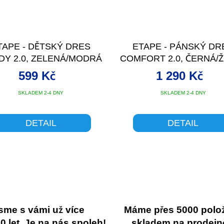
TAPE - DĚTSKÝ DRES
ETAPE - PÁNSKÝ DR
DY 2.0, ZELENÁ/MODRÁ
COMFORT 2.0, ČERNÁ/
FLUO
599 Kč
1 290 Kč
SKLADEM 2-4 DNY
SKLADEM 2-4 DNY
DETAIL
DETAIL
sme s vámi už více
Máme přes 5000 polo
 let. Je na nás spoleh!
skladem na prodejn