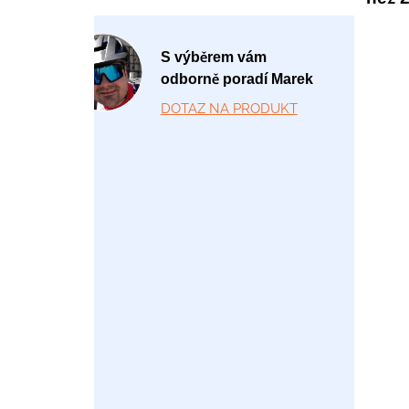
P
S výběrem vám
o
odborně poradí Marek
-
DOTAZ NA PRODUKT
P
á
1
2:
0
0
-
1
7:
0
0
+
4
2