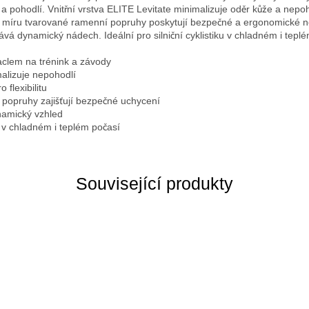
 a pohodlí. Vnitřní vrstva ELITE Levitate minimalizuje oděr kůže a nepoho
 Na míru tvarované ramenní popruhy poskytují bezpečné a ergonomické 
 dynamický nádech. Ideální pro silniční cyklistiku v chladném i teplé
aclem na trénink a závody
alizuje nepohodlí
 flexibilitu
popruhy zajišťují bezpečné uchycení
amický vzhled
ku v chladném i teplém počasí
Související produkty