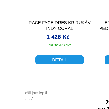
RACE FACE DRES KR.RUKÁV
E
INDY CORAL
PED
1 426 Kč
SKLADEM 2-4 DNY
DETAIL
Našli jste lepší
cenu?
J
než 20