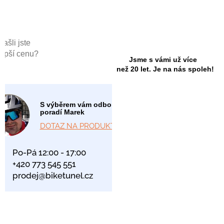
Našli jste
lepší cenu?
Jsme s vámi už více
než 20 let. Je na nás spoleh!
S výběrem vám odborně
poradí Marek
DOTAZ NA PRODUKT
Po-Pá 12:00 - 17:00
+420 773 545 551
prodej@biketunel.cz