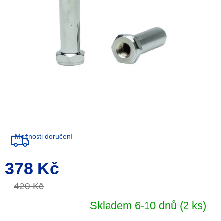
Možnosti doručení
378 Kč
Měrná
cena:
420 Kč
Skladem 6-10 dnů
(2 ks)