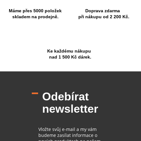
Máme přes 5000 položek
Doprava zdarma
skladem na prodejně.
při nákupu od 2 200 Kč.
Ke každému nákupu
nad 1 500 Kč dárek.
Z
á
p
Odebírat
a
t
newsletter
í
Vložte svůj e-mail a my vám
budeme zasílat informace o