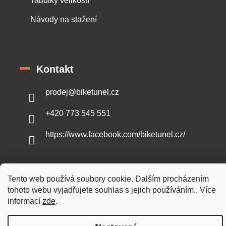
Tabulky velikostí
Návody na stažení
Kontakt
prodej
@
biketunel.cz
+420 773 545 551
https://www.facebook.com/biketunel.cz/
Tento web používá soubory cookie. Dalším procházením
Vytvořil Shoptet
tohoto webu vyjadřujete souhlas s jejich používáním.. Více
informací
zde
.
Copyright 2026
BikeTunel.cz
. Všechna práva vyhrazena.