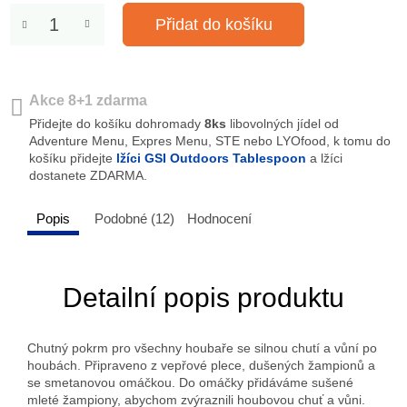
Přidat do košíku
Akce 8+1 zdarma
Přidejte do košíku dohromady
8ks
libovolných jídel od
Adventure Menu, Expres Menu, STE nebo LYOfood, k tomu do
košíku přidejte
lžíci GSI Outdoors Tablespoon
a lžíci
dostanete ZDARMA.
Popis
Podobné (12)
Hodnocení
Detailní popis produktu
Chutný pokrm pro všechny houbaře se silnou chutí a vůní po
houbách. Připraveno z vepřové plece, dušených žampionů a
se smetanovou omáčkou. Do omáčky přidáváme sušené
mleté žampiony, abychom zvýraznili houbovou chuť a vůni.