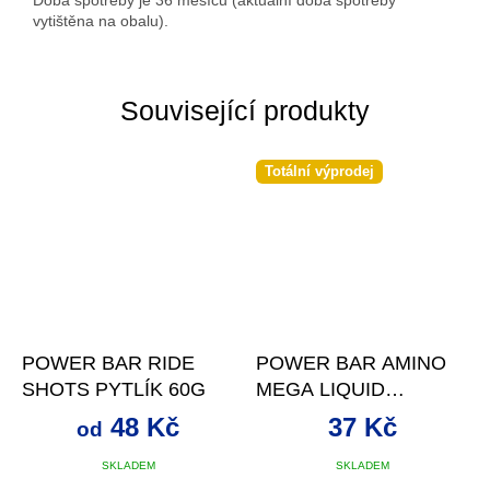
Doba spotřeby je 36 měsíců (aktuální doba spotřeby
vytištěna na obalu).
Související produkty
Totální výprodej
POWER BAR RIDE
POWER BAR AMINO
SHOTS PYTLÍK 60G
MEGA LIQUID
AMPULE 25 ML
48 Kč
37 Kč
od
SKLADEM
SKLADEM