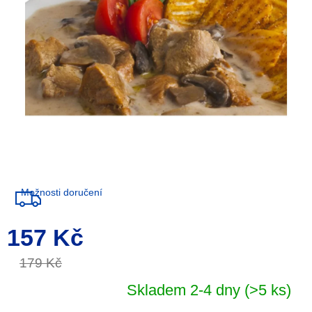
Možnosti doručení
157 Kč
Měrná
cena:
179 Kč
Skladem 2-4 dny
(>5 ks)