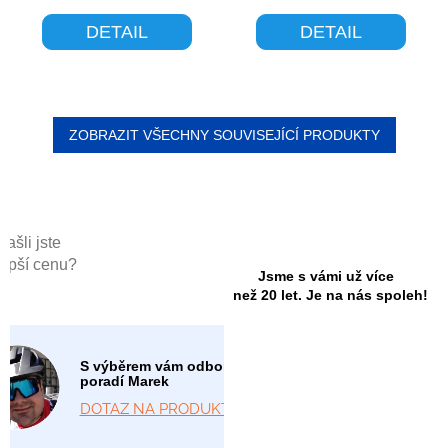
DETAIL
DETAIL
ZOBRAZIT VŠECHNY SOUVISEJÍCÍ PRODUKTY
Našli jste
lepší cenu?
Jsme s vámi už více
než 20 let. Je na nás spoleh!
S výběrem vám odborně
poradí Marek
DOTAZ NA PRODUKT