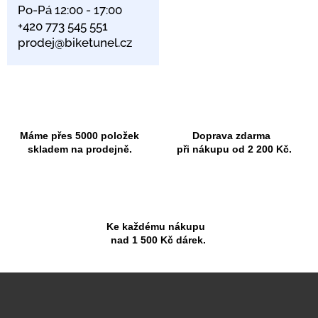
Po-Pá 12:00 - 17:00
+420 773 545 551
prodej@biketunel.cz
Máme přes 5000 položek
Doprava zdarma
skladem na prodejně.
při nákupu od 2 200 Kč.
Ke každému nákupu
nad 1 500 Kč dárek.
Z
á
p