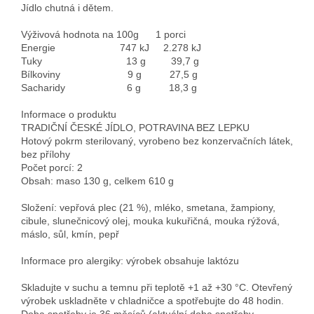
Jídlo chutná i dětem.
Výživová hodnota na 100g 1 porci
Energie 747 kJ 2.278 kJ
Tuky 13 g 39,7 g
Bílkoviny 9 g 27,5 g
Sacharidy 6 g 18,3 g
Informace o produktu
TRADIČNÍ ČESKÉ JÍDLO, POTRAVINA BEZ LEPKU
Hotový pokrm sterilovaný, vyrobeno bez konzervačních látek,
bez přílohy
Počet porcí: 2
Obsah: maso 130 g, celkem 610 g
Složení: vepřová plec (21 %), mléko, smetana, žampiony,
cibule, slunečnicový olej, mouka kukuřičná, mouka rýžová,
máslo, sůl, kmín, pepř
Informace pro alergiky: výrobek obsahuje laktózu
Skladujte v suchu a temnu při teplotě +1 až +30 °C. Otevřený
výrobek uskladněte v chladničce a spotřebujte do 48 hodin.