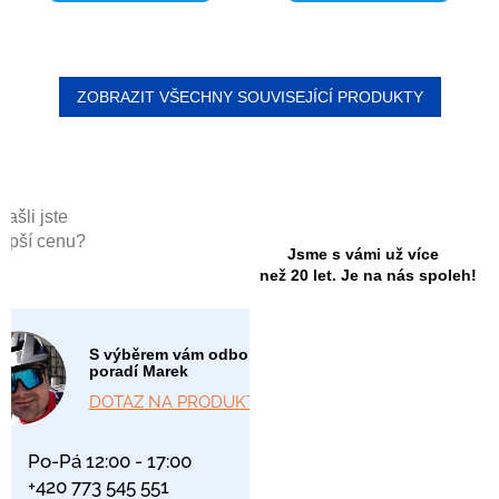
ZOBRAZIT VŠECHNY SOUVISEJÍCÍ PRODUKTY
Našli jste
lepší cenu?
Jsme s vámi už více
než 20 let. Je na nás spoleh!
S výběrem vám odborně
poradí Marek
DOTAZ NA PRODUKT
Po-Pá 12:00 - 17:00
+420 773 545 551