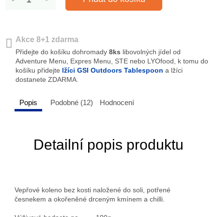
Akce 8+1 zdarma
Přidejte do košíku dohromady
8ks
libovolných jídel od
Adventure Menu, Expres Menu, STE nebo LYOfood, k tomu do
košíku přidejte
lžíci GSI Outdoors Tablespoon
a lžíci
dostanete ZDARMA.
Popis
Podobné (12)
Hodnocení
Detailní popis produktu
Vepřové koleno bez kosti naložené do soli, potřené
česnekem a okořeněné drceným kmínem a chilli.