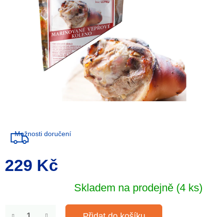
Možnosti doručení
229 Kč
Měrná
cena:
Skladem na prodejně
(4 ks)
Přidat do košíku