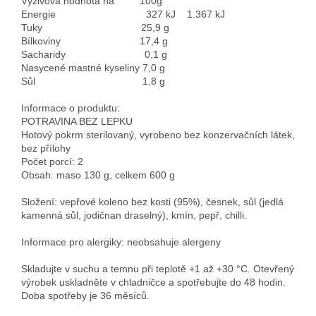
Výživová hodnota na 100g
Energie 327 kJ 1.367 kJ
Tuky 25,9 g
Bílkoviny 17,4 g
Sacharidy 0,1 g
Nasycené mastné kyseliny 7,0 g
Sůl 1,8 g
Informace o produktu:
POTRAVINA BEZ LEPKU
Hotový pokrm sterilovaný, vyrobeno bez konzervačních látek,
bez přílohy
Počet porcí: 2
Obsah: maso 130 g, celkem 600 g
Složení: vepřové koleno bez kosti (95%), česnek, sůl (jedlá
kamenná sůl, jodičnan draselný), kmín, pepř, chilli.
Informace pro alergiky: neobsahuje alergeny
Skladujte v suchu a temnu při teplotě +1 až +30 °C. Otevřený
výrobek uskladněte v chladničce a spotřebujte do 48 hodin.
Doba spotřeby je 36 měsíců.