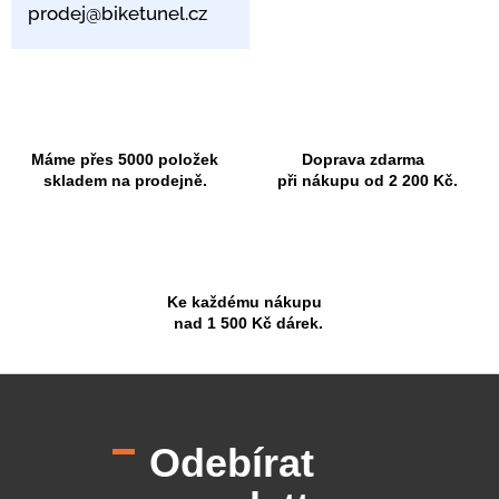
prodej@biketunel.cz
Máme přes 5000 položek
Doprava zdarma
skladem na prodejně.
při nákupu od 2 200 Kč.
Ke každému nákupu
nad 1 500 Kč dárek.
Z
á
p
Odebírat
a
t