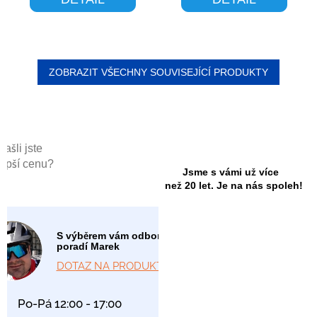
ZOBRAZIT VŠECHNY SOUVISEJÍCÍ PRODUKTY
Našli jste
lepší cenu?
Jsme s vámi už více
než 20 let. Je na nás spoleh!
S výběrem vám odborně
poradí Marek
DOTAZ NA PRODUKT
Po-Pá 12:00 - 17:00