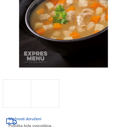
5
hvězdiček.
Možnosti doručení
Položka byla vyprodána…