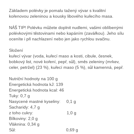
Základem polévky je pomalu tažený vývar s kvalitní
kořenovou zeleninou a kousky libového kuřecího masa.
NÁŠ TIP! Polévku můžete doplnit nudlemi, vašimi oblíbenými
polévkovými těstovinami nebo kapáním (zavářkou). Jeho sílu
oceníte i při nachlazení nebo jen jako rychlou svačinu.
Složení
kuřecí vývar (voda, kuřecí maso a kosti, cibule, česnek,
bobkový list, nové koření, pepř, sůl), směs zeleniny (mrkev,
celer, petržel) (23 %), kuřecí maso (5 %), sůl kamenná, pepř.
Nutriční hodnoty na 100 g
Energetická hodnota kJ:
139
Energetická hodnota kcal:
46
Tuky:
0,7 g
Nasycené mastné kyseliny:
0,1 g
Sacharidy:
4,7 g
z toho cukry:
1,0 g
Bílkoviny:
2,0 g
Vláknina:
0,34 g
Sůl:
0,69 g