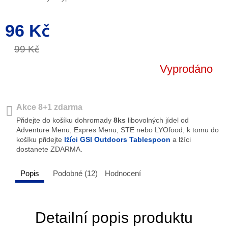
96 Kč
Měrná
cena:
99 Kč
Vyprodáno
Akce 8+1 zdarma
Přidejte do košíku dohromady
8ks
libovolných jídel od
Adventure Menu, Expres Menu, STE nebo LYOfood, k tomu do
košíku přidejte
lžíci GSI Outdoors Tablespoon
a lžíci
dostanete ZDARMA.
Popis
Podobné (12)
Hodnocení
Detailní popis produktu