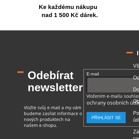
Ke každému nákupu
nad 1 500 Kč dárek.
Vš
Odebírat
E-mail
Od
newsletter
Do
Vložením e-mailu souhlas
Ob
ochrany osobních úda
Vložte svůj e-mail a my vám
budeme zasílat informace o
Po
PŘIHLÁSIT SE
nových produktech na
úd
našem e-shopu.
Zá
co