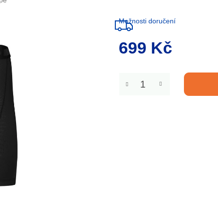
pe
Možnosti doručení
699 Kč
Měrná
cena: