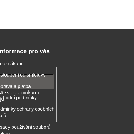
Informace pro vás
e o nákupu
stoupení od smloiuvy
prava a platba
podmínkami
íte s
chodní podmínky
jů
dmínky ochrany osobních
ajů
sady používání souborů
okies