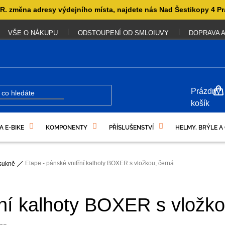
. změna adresy výdejního místa, najdete nás Nad Šestikopy 4 Pr
VŠE O NÁKUPU
ODSTOUPENÍ OD SMLOIUVY
DOPRAVA A
NÁKUP
Prázdný
KOŠÍK
košík
A E-BIKE
KOMPONENTY
PŘÍSLUŠENSTVÍ
HELMY, BRÝLE A
UKAZY
Etape - pánské vnitřní kalhoty BOXER s vložkou, černá
 sukně
řní kalhoty BOXER s vložko