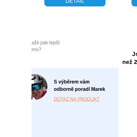
DETAIL
Našli jste lepší
cenu?
J
než 20
P
S výběrem vám
o
odborně poradí Marek
-
DOTAZ NA PRODUKT
P
á
1
2:
0