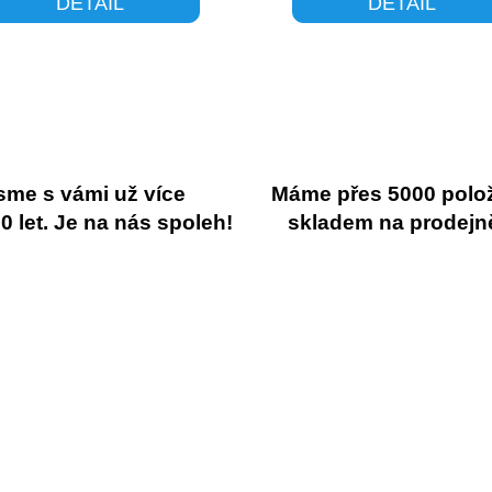
DETAIL
DETAIL
sme s vámi už více
Máme přes 5000 polo
 let. Je na nás spoleh!
skladem na prodejn