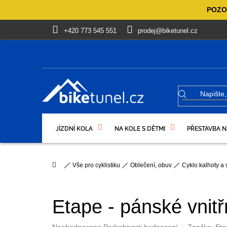
Přejít
POZOR
na
obsah
+420 773 545 551
prodej@biketunel.cz
JÍZDNÍ KOLA
NA KOLE S DĚTMI
PŘESTAVBA N
VÝPRODEJ %
OBLEČENÍ, OBUV
DÁRKOVÉ PO
Domů
Vše pro cyklistiku
Oblečení, obuv
Cyklo kalhoty a
Etape - pánské vnit
Průměrné