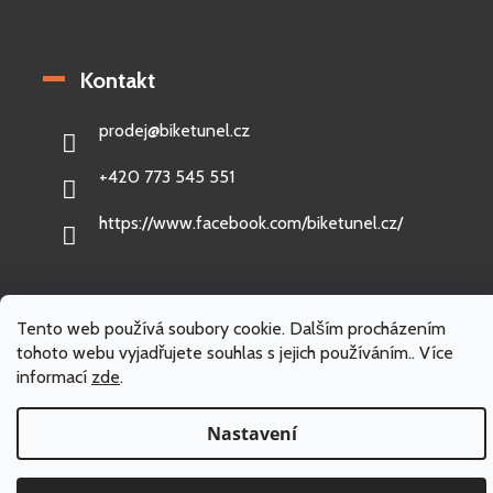
Kontakt
prodej
@
biketunel.cz
+420 773 545 551
https://www.facebook.com/biketunel.cz/
Tento web používá soubory cookie. Dalším procházením
Vytvořil Shoptet
tohoto webu vyjadřujete souhlas s jejich používáním.. Více
informací
zde
.
Copyright 2026
BikeTunel.cz
. Všechna práva vyhrazena.
Nastavení