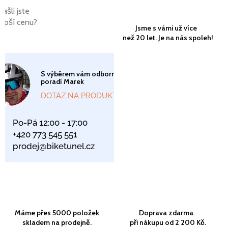
Našli jste
lepší cenu?
Jsme s vámi už více
než 20 let. Je na nás spoleh!
S výběrem vám odborně
poradí Marek
DOTAZ NA PRODUKT
Po-Pá 12:00 - 17:00
+420 773 545 551
prodej@biketunel.cz
Máme přes 5000 položek
Doprava zdarma
skladem na prodejně.
při nákupu od 2 200 Kč.