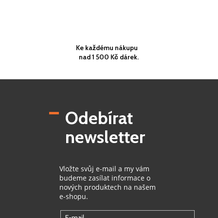
Ke každému nákupu
nad 1 500 Kč dárek.
Z
á
p
Odebírat
a
t
newsletter
í
Vložte svůj e-mail a my vám
budeme zasílat informace o
nových produktech na našem
e-shopu.
E-mail