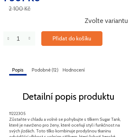
cena:
2 100 Kč
Zvolte variantu
Přidat do košíku
Popis
Podobné (12)
Hodnocení
Detailní popis produktu
11222305
Zůstaňte v chladu a volně se pohybujte s tílkem Sugar Tank,
které je navrženo pro ženy, které oceňují styl i funkčnost na
svých jízdách. Toto tílko kombinuje prodyšnou tkaninu
odvádějící vlhkost s volným střihem, který lichotí ženské