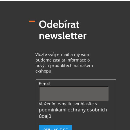
Z
á
p
Odebírat
a
t
newsletter
í
Vložte svůj e-mail a my vám
budeme zasílat informace o
nových produktech na našem
e-shopu.
E-mail
Vložením e-mailu souhlasíte s
podmínkami ochrany osobních
údajů