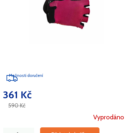
Možnosti doručení
361 Kč
Měrná
cena:
590 Kč
Vyprodáno