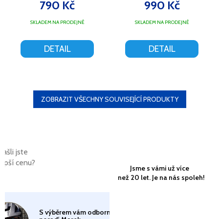
KAPUCE XXL
SKULLY, BLACK
790 Kč
990 Kč
SKLADEM NA PRODEJNĚ
SKLADEM NA PRODEJNĚ
DETAIL
DETAIL
ZOBRAZIT VŠECHNY SOUVISEJÍCÍ PRODUKTY
Našli jste
lepší cenu?
Jsme s vámi už více
než 20 let. Je na nás spoleh!
S výběrem vám odborně