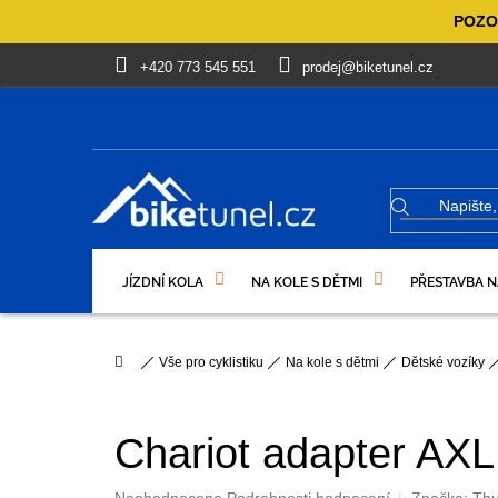
Přejít
POZOR
na
obsah
+420 773 545 551
prodej@biketunel.cz
JÍZDNÍ KOLA
NA KOLE S DĚTMI
PŘESTAVBA N
VÝPRODEJ %
OBLEČENÍ, OBUV
DÁRKOVÉ PO
Domů
Vše pro cyklistiku
Na kole s dětmi
Dětské vozíky
Chariot adapter AX
Průměrné