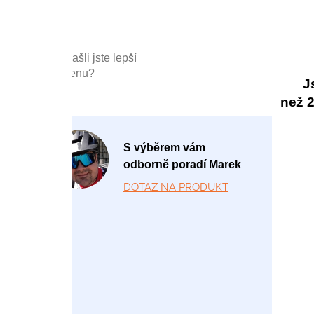
Našli jste lepší
cenu?
J
než 20
P
S výběrem vám
o
odborně poradí Marek
-
DOTAZ NA PRODUKT
P
á
1
2:
0
0
-
1