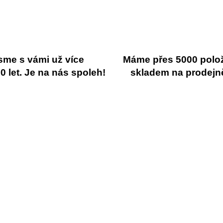
sme s vámi už více
Máme přes 5000 polo
 let. Je na nás spoleh!
skladem na prodejn