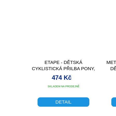
ETAPE - DĚTSKÁ
MET
CYKLISTICKÁ PŘILBA PONY,
D
ŽLUTÁ
474 Kč
SKLADEM NA PRODEJNĚ
DETAIL