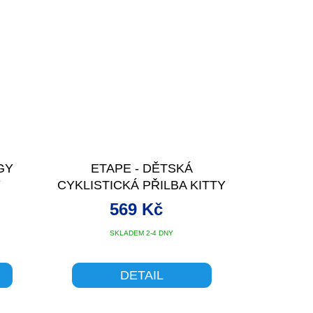
GY
ETAPE - DĚTSKÁ
Y
CYKLISTICKÁ PŘILBA KITTY
2.0, RŮŽOVÁ
569 Kč
SKLADEM 2-4 DNY
DETAIL