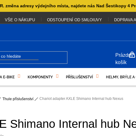
. změna adresy výdejního místa, najdete nás Nad Šestikopy 4 Pr
VŠE O NÁKUPU
ODSTOUPENÍ OD SMLOIUVY
DOPRAVA A
NÁKUP
Prázdný
KOŠÍK
košík
A E-BIKE
KOMPONENTY
PŘÍSLUŠENSTVÍ
HELMY, BRÝLE A
UKAZY
Chariot adapter AXLE Shimano Internal hub Nexus
Thule příslušenství
LE Shimano Internal hub N