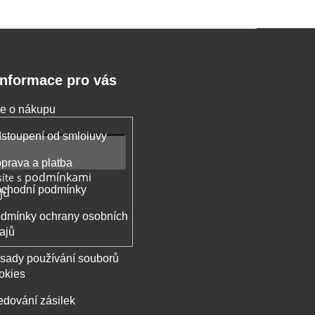
Informace pro vás
e o nákupu
stoupení od smloiuvy
prava a platba
podmínkami
íte s
chodní podmínky
jů
dmínky ochrany osobních
ajů
sady používání souborů
okies
edování zásilek