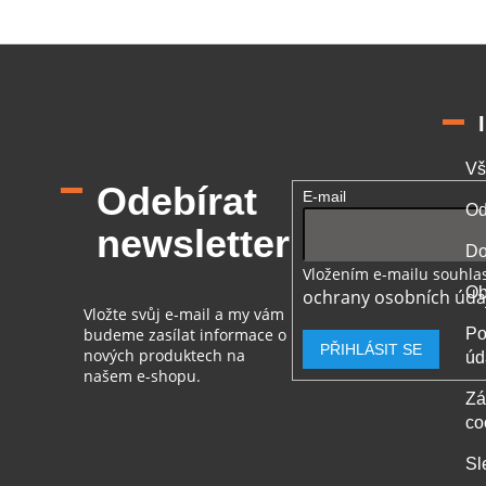
Vš
Odebírat
E-mail
Od
newsletter
Do
Vložením e-mailu souhlas
Ob
ochrany osobních úda
Vložte svůj e-mail a my vám
budeme zasílat informace o
Po
PŘIHLÁSIT SE
nových produktech na
úd
našem e-shopu.
Zá
co
Sl