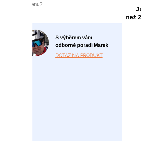
cenu?
J
než 20
P
S výběrem vám
o
odborně poradí Marek
-
DOTAZ NA PRODUKT
P
á
1
2:
0
0
-
1
7:
0
0
+