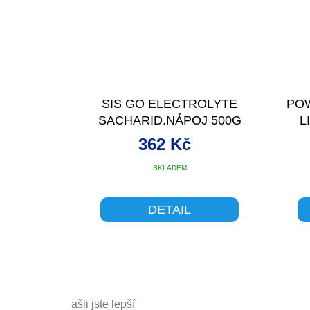
SIS GO ELECTROLYTE
PO
SACHARID.NÁPOJ 500G
L
ORANGE
362 Kč
SKLADEM
DETAIL
Našli jste lepší