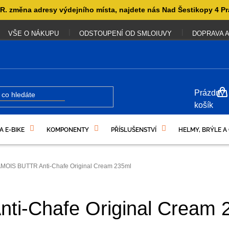
. změna adresy výdejního místa, najdete nás Nad Šestikopy 4 Pr
VŠE O NÁKUPU
ODSTOUPENÍ OD SMLOIUVY
DOPRAVA A
NÁKUP
Prázdný
KOŠÍK
košík
A E-BIKE
KOMPONENTY
PŘÍSLUŠENSTVÍ
HELMY, BRÝLE A
UKAZY
MOIS BUTTR Anti-Chafe Original Cream 235ml
i-Chafe Original Cream 