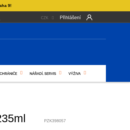
aha 9!
Přihlášení
CZK
 PLATBA
OBCHODNÍ PODMÍNKY
PODMÍNKY OCHRANY OSO
Další
produkt
NÍ
 CHRÁNIČE
NÁŘADÍ, SERVIS
VÝŽIVA
235ml
PZK398057