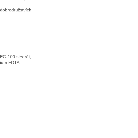
 dobrodružstvích.
 PEG-100 stearát,
trium EDTA,