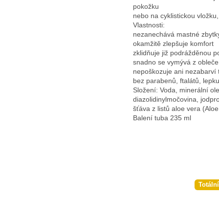
pokožku
nebo na cyklistickou vložku
Vlastnosti:
nezanechává mastné zbytk
okamžitě zlepšuje komfort
zklidňuje již podrážděnou 
snadno se vymývá z oblečen
nepoškozuje ani nezabarví 
bez parabenů, ftalátů, lepk
Složení: Voda, minerální ole
diazolidinylmočovina, jodpr
šťáva z listů aloe vera (Aloe
Balení tuba 235 ml
Totáln