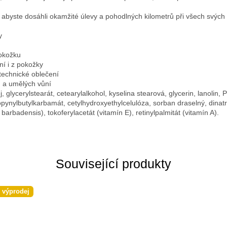
, abyste dosáhli okamžité úlevy a pohodlných kilometrů při všech svých
y
pokožku
í i z pokožky
technické oblečení
u a umělých vůní
j, glycerylstearát, cetearylalkohol, kyselina stearová, glycerin, lanolin,
opynylbutylkarbamát, cetylhydroxyethylcelulóza, sorban draselný, dina
 barbadensis), tokoferylacetát (vitamín E), retinylpalmitát (vitamín A).
Související produkty
í výprodej