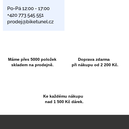
Po-Pá 12:00 - 17:00
+420 773 545 551
prodej@biketunel.cz
Máme přes 5000 položek
Doprava zdarma
skladem na prodejně.
při nákupu od 2 200 Kč.
Ke každému nákupu
nad 1 500 Kč dárek.
Z
á