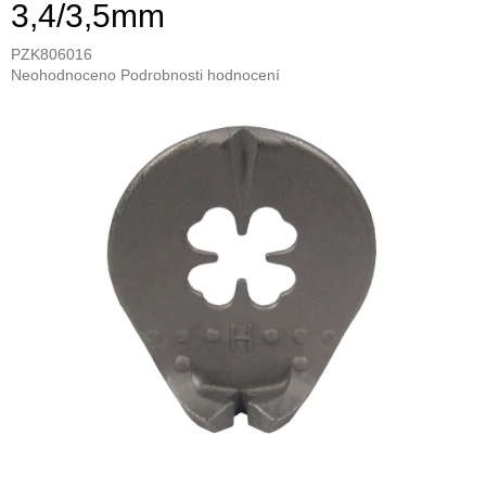
3,4/3,5mm
PZK806016
Průměrné
Neohodnoceno
Podrobnosti hodnocení
hodnocení
produktu
je
0,0
z
5
hvězdiček.