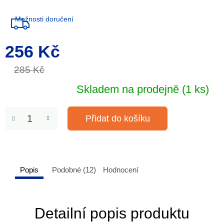
Možnosti doručení
256 Kč
Měrná
cena:
285 Kč
Skladem na prodejně
(1 ks)
Přidat do košíku
Popis
Podobné (12)
Hodnocení
Detailní popis produktu