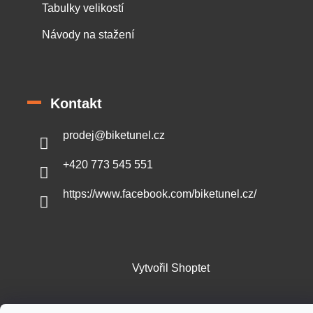
Tabulky velikostí
Návody na stažení
Kontakt
prodej
@
biketunel.cz
+420 773 545 551
https://www.facebook.com/biketunel.cz/
Vytvořil Shoptet
Copyright 2026
BikeTunel.cz
. Všechna práva vyhrazena.