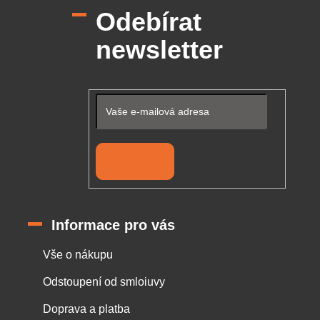
p
Odebírat
a
t
newsletter
í
Přihlásit se
Informace pro vás
Vše o nákupu
Odstoupení od smloiuvy
Doprava a platba