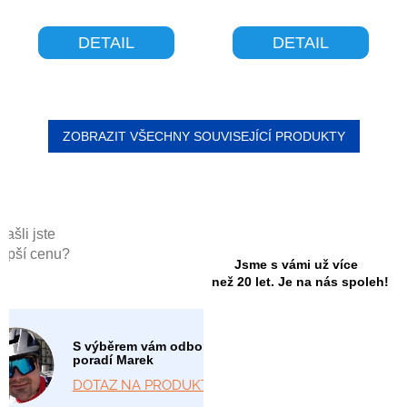
DETAIL
DETAIL
ZOBRAZIT VŠECHNY SOUVISEJÍCÍ PRODUKTY
Našli jste
lepší cenu?
Jsme s vámi už více
než 20 let. Je na nás spoleh!
S výběrem vám odborně
poradí Marek
DOTAZ NA PRODUKT