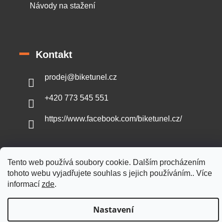
Návody na stažení
Kontakt
prodej
@
biketunel.cz
+420 773 545 551
https://www.facebook.com/biketunel.cz/
Tento web používá soubory cookie. Dalším procházením
Vytvořil Shoptet
tohoto webu vyjadřujete souhlas s jejich používáním.. Více
informací
zde
.
Copyright 2026
BikeTunel.cz
. Všechna práva vyhrazena.
Nastavení