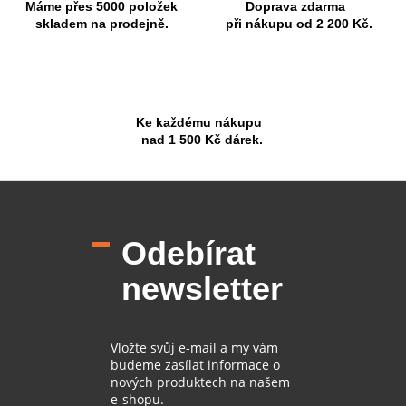
Máme přes 5000 položek
Doprava zdarma
skladem na prodejně.
při nákupu od 2 200 Kč.
Ke každému nákupu
nad 1 500 Kč dárek.
Z
á
p
Odebírat
a
t
newsletter
í
Vložte svůj e-mail a my vám
budeme zasílat informace o
nových produktech na našem
e-shopu.