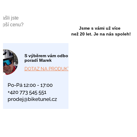
Našli jste
lepší cenu?
Jsme s vámi už více
než 20 let. Je na nás spoleh!
S výběrem vám odborně
poradí Marek
DOTAZ NA PRODUKT
Po-Pá 12:00 - 17:00
+420 773 545 551
prodej@biketunel.cz