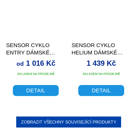
SENSOR CYKLO
SENSOR CYKLO
ENTRY DÁMSKÉ
HELIUM DÁMSKÉ
KALHOTY KRÁTKÉ
KALHOTY KRÁTKÉ
1 016 Kč
1 439 Kč
od
ČERNÁ -S
VOLNÉ RŮŽOVÁ -M
SKLADEM NA PRODEJNĚ
SKLADEM NA PRODEJNĚ
DETAIL
DETAIL
ZOBRAZIT VŠECHNY SOUVISEJÍCÍ PRODUKTY