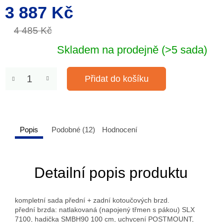
3 887 Kč
Měrná
cena:
4 485 Kč
Skladem na prodejně
(>5 sada)
Přidat do košíku
Popis
Podobné (12)
Hodnocení
Detailní popis produktu
kompletní sada přední + zadní kotoučových brzd.
přední brzda: natlakovaná (napojený třmen s pákou) SLX
7100, hadička SMBH90 100 cm, uchycení POSTMOUNT,