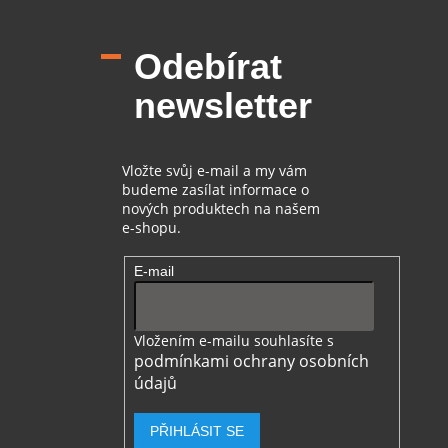
á
p
Odebírat
a
t
newsletter
í
Vložte svůj e-mail a my vám
budeme zasílat informace o
nových produktech na našem
e-shopu.
E-mail
Vložením e-mailu souhlasíte s
podmínkami ochrany osobních
údajů
PŘIHLÁSIT SE