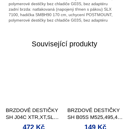
polymerové destičky bez chladiče G03S, bez adaptéru
zadní brzda: natlakovaná (napojený třmen s pákou) SLX
7100, hadička SMBH90 170 cm, uchycení POSTMOUNT,
polymerové destičky bez chladiče G03S, bez adaptéru
Související produkty
BRZDOVÉ DESTIČKY
BRZDOVÉ DESTIČKY
SH J04C XTR,XT,SLX
SH B05S M525,495,475
KOV.S CHLAD.
SÁČEK
472 Kč
149 Kč