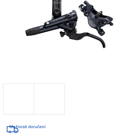
A
R
M
A
Možnosti doručení