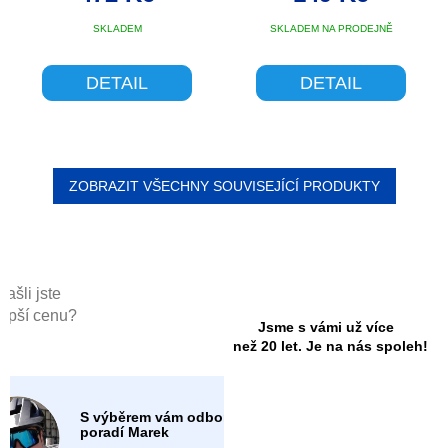
SKLADEM
SKLADEM NA PRODEJNĚ
DETAIL
DETAIL
ZOBRAZIT VŠECHNY SOUVISEJÍCÍ PRODUKTY
Našli jste
lepší cenu?
Jsme s vámi už více
než 20 let. Je na nás spoleh!
S výběrem vám odborně
poradí Marek