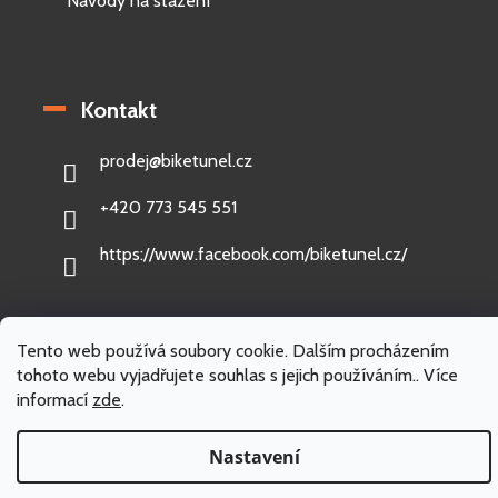
Návody na stažení
Kontakt
prodej
@
biketunel.cz
+420 773 545 551
https://www.facebook.com/biketunel.cz/
Tento web používá soubory cookie. Dalším procházením
Vytvořil Shoptet
tohoto webu vyjadřujete souhlas s jejich používáním.. Více
informací
zde
.
Copyright 2026
BikeTunel.cz
. Všechna práva vyhrazena.
Nastavení