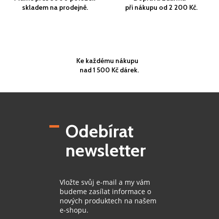
skladem na prodejně.
při nákupu od 2 200 Kč.
Ke každému nákupu
nad 1 500 Kč dárek.
Z
á
p
Odebírat
a
t
newsletter
í
Vložte svůj e-mail a my vám
budeme zasílat informace o
nových produktech na našem
e-shopu.