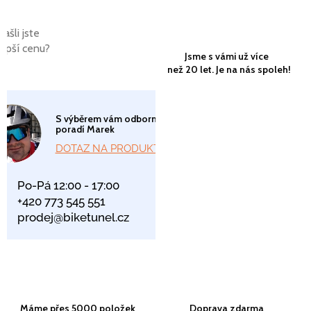
Našli jste
lepší cenu?
Jsme s vámi už více
než 20 let. Je na nás spoleh!
S výběrem vám odborně
poradí Marek
DOTAZ NA PRODUKT
Po-Pá 12:00 - 17:00
+420 773 545 551
prodej@biketunel.cz
Máme přes 5000 položek
Doprava zdarma