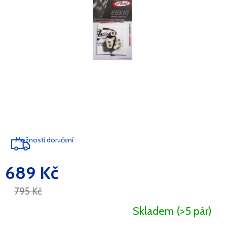
Možnosti doručení
689 Kč
Měrná
cena:
795 Kč
Skladem
(>5 pár)