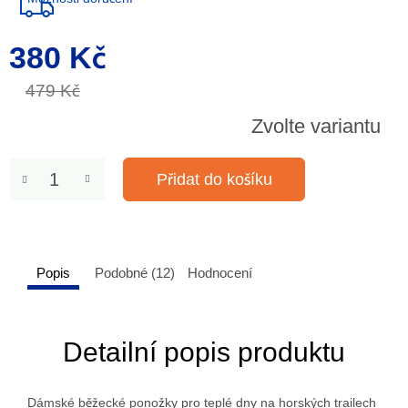
380 Kč
Měrná
cena:
479 Kč
Zvolte variantu
Přidat do košíku
Popis
Podobné (12)
Hodnocení
Detailní popis produktu
Dámské běžecké ponožky pro teplé dny na horských trailech