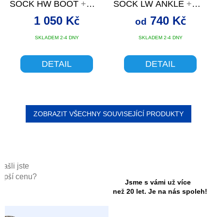
SOCK HW BOOT
+
SOCK LW ANKLE
+
SLEVA SE SLEVOVÝM
SLEVA SE SLEVOVÝM
1 050 Kč
740 Kč
od
KÓDEM
KÓDEM
SKLADEM 2-4 DNY
SKLADEM 2-4 DNY
DETAIL
DETAIL
ZOBRAZIT VŠECHNY SOUVISEJÍCÍ PRODUKTY
Našli jste
lepší cenu?
Jsme s vámi už více
než 20 let. Je na nás spoleh!