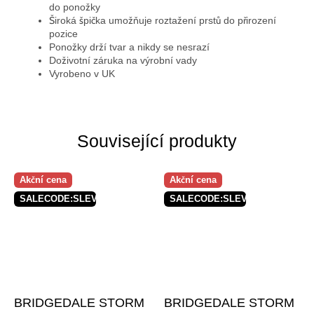
do ponožky
Široká špička umožňuje roztažení prstů do přirození
pozice
Ponožky drží tvar a nikdy se nesrazí
Doživotní záruka na výrobní vady
Vyrobeno v UK
Související produkty
Akční cena
Akční cena
SALECODE:SLEVAX5:5:%
SALECODE:SLEVAX5:5:%
BRIDGEDALE STORM
BRIDGEDALE STORM