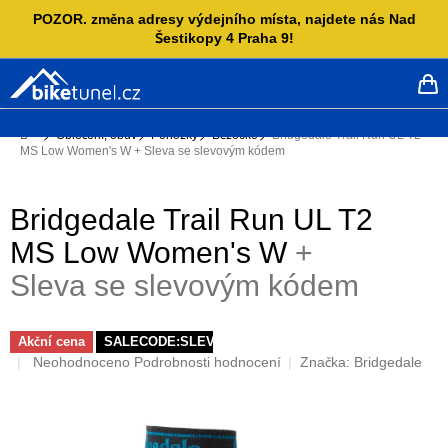
Přejít
POZOR. změna adresy výdejního místa, najdete nás Nad
na
Šestikopy 4 Praha 9!
obsah
NÁ
KO
Domů
Oblečení, obuv
Ponožky
Běžecké
Bridgedale Trail Run UL T2
MS Low Women's W
+ Sleva se slevovým kódem
Bridgedale Trail Run UL T2
MS Low Women's W
+
Sleva se slevovým kódem
Akční cena
SALECODE:SLEVAX5:5:%
Průměrné
Neohodnoceno
Podrobnosti hodnocení
Značka:
Bridgedale
hodnocení
produktu
je
0,0