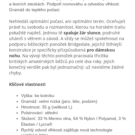
a lesních stezkách. Podpoří rovnováhu a odvedou vlhkost.
Gramáž do teplého počasí.
Nehledáš optimální počasí, ani optimální terén. Oceňuješ
právě tu svobodu a rozmanitost, kterou na horském trailu
pokaždé najdeš. Jednou tě
spaluje žár slunce
, podruhé
uháníš s větrem o závod. A vždy se můžeš spolehnout na
podporu běžeckých ponožek Bridgedale, jejichž štíhlejší
konstrukce je specificky přizpůsobená
pro dámskou
nohu
. Na vývoji těchto ponožek pracovala třicítka
britských amatérských běžců po celé dva roky. Jejich
konečný verdikt pak byl jednoznačný: už nevidíme žádné
chyby.
Klíčové vlastnosti
Výška: ke kotníku
Gramáž: velmi nízká (jaro, léto, podzim)
Hmotnost: 35 g (velikost L)
Polstrování: střední
Složení: 33 % Merino vlna, 64 % Nylon / Polyamid, 3 %
Elastan / Lycra®
Rychlý odvod vlhkosti zajišťuje nová technologie