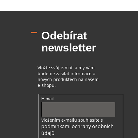
Z
á
p
Odebírat
a
t
newsletter
í
Vložte svůj e-mail a my vám
budeme zasílat informace o
nových produktech na našem
e-shopu.
E-mail
Vložením e-mailu souhlasíte s
podmínkami ochrany osobních
údajů