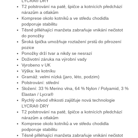
LYCRA® DRY
T2 polstrování na patě, špičce a kotnících předchází
nárazům a otlakům
Komprese okolo kotníků a ve středu chodidla
podporuje stabilitu
Těsně přiléhající manžeta zabraňuje vnikání nečistot
do ponožky
Široká špička umožňuje roztažení prstů do přirození
pozice
Ponožky drží tvar a nikdy se nesrazí
Doživotní záruka na výrobní vady
Vyrobeno v UK
Výška: ke kotníku
Gramáž: velmi nízká (jaro, léto, podzim)
Polstrování: střední
Složení: 33 % Merino vlna, 64 % Nylon / Polyamid, 3 %
Elastan / Lycra®
Rychlý odvod vlhkosti zajišťuje nová technologie
LYCRA® DRY
T2 polstrování na patě, špičce a kotnících předchází
nárazům a otlakům
Komprese okolo kotníků a ve středu chodidla
podporuje stabilitu
Těsně přiléhající manžeta zabraňuje vnikání nečistot