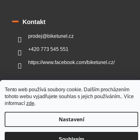
Kontakt
prodej
@
biketunel.cz
+420 773 545 551
https://www.facebook.com/biketunel.cz/
Tento web používá soubory cookie. Dalším procházením
Vytvořil Shoptet
tohoto webu vyjadřujete souhlas s jejich používáním.. Více
informací
zde
.
Copyright 2026
BikeTunel.cz
. Všechna práva vyhrazena.
Nastavení
Souhlasím