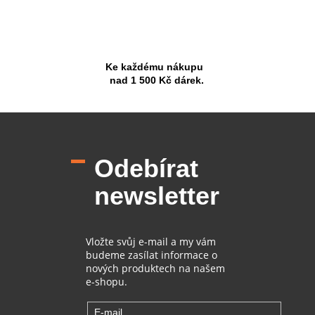
Ke každému nákupu
nad 1 500 Kč dárek.
Z
á
p
Odebírat
a
t
newsletter
í
Vložte svůj e-mail a my vám
budeme zasílat informace o
nových produktech na našem
e-shopu.
E-mail