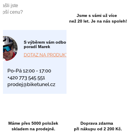
Našli jste
lepší cenu?
Jsme s vámi už více
než 20 let. Je na nás spoleh!
S výběrem vám odborně
poradí Marek
DOTAZ NA PRODUKT
Po-Pá 12:00 - 17:00
+420 773 545 551
prodej@biketunel.cz
Máme přes 5000 položek
Doprava zdarma
skladem na prodejně.
při nákupu od 2 200 Kč.