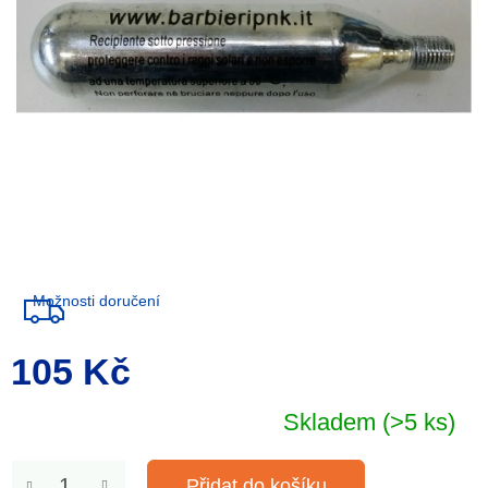
Možnosti doručení
105 Kč
Měrná
cena:
Skladem
(>5 ks)
Přidat do košíku