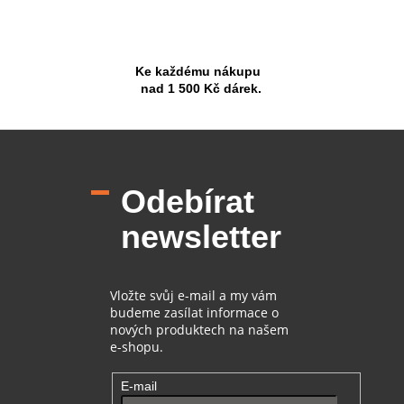
Ke každému nákupu
nad 1 500 Kč dárek.
Z
á
p
Odebírat
a
t
newsletter
í
Vložte svůj e-mail a my vám
budeme zasílat informace o
nových produktech na našem
e-shopu.
E-mail