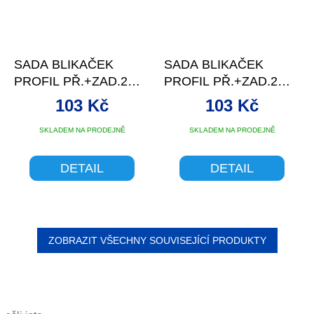
SADA BLIKAČEK
SADA BLIKAČEK
PROFIL PŘ.+ZAD.2
PROFIL PŘ.+ZAD.2
LED/2FCE
LED/2FCE
103 Kč
103 Kč
RŮŽOVÉ+BAT
FIALOVÉ+BA
SKLADEM NA PRODEJNĚ
SKLADEM NA PRODEJNĚ
DETAIL
DETAIL
ZOBRAZIT VŠECHNY SOUVISEJÍCÍ PRODUKTY