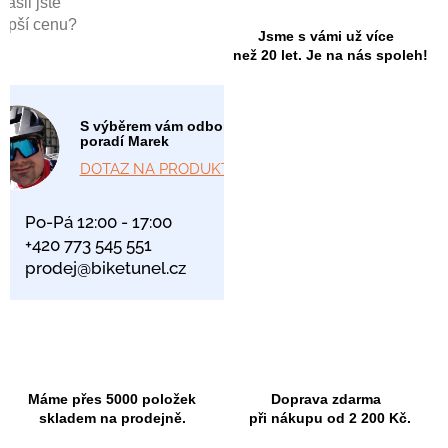
Našli jste
lepší cenu?
Jsme s vámi už více
než 20 let. Je na nás spoleh!
S výběrem vám odborně
poradí Marek
DOTAZ NA PRODUKT
Po-Pá 12:00 - 17:00
+420 773 545 551
prodej@biketunel.cz
Máme přes 5000 položek
Doprava zdarma
skladem na prodejně.
při nákupu od 2 200 Kč.