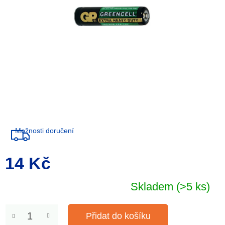
Možnosti doručení
14 Kč
Měrná
cena:
Skladem
(>5 ks)
Přidat do košíku