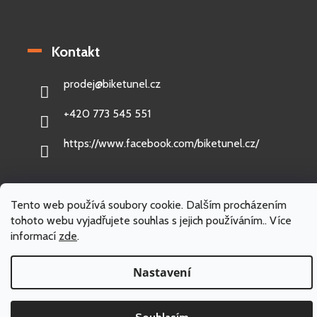
Kontakt
prodej
@
biketunel.cz
+420 773 545 551
https://www.facebook.com/biketunel.cz/
Tento web používá soubory cookie. Dalším procházením
Vytvořil Shoptet
tohoto webu vyjadřujete souhlas s jejich používáním.. Více
informací
zde
.
Copyright 2026
BikeTunel.cz
. Všechna práva vyhrazena.
Nastavení