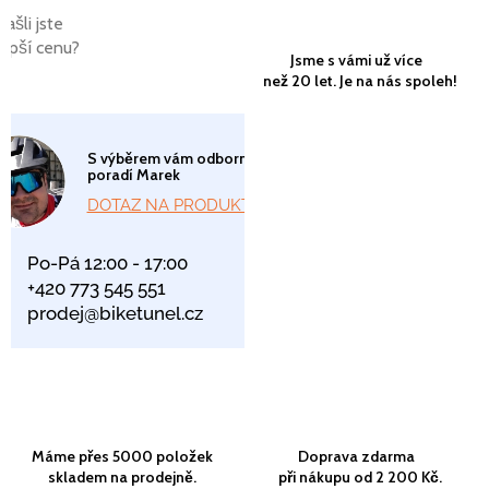
Našli jste
lepší cenu?
Jsme s vámi už více
než 20 let. Je na nás spoleh!
S výběrem vám odborně
poradí Marek
DOTAZ NA PRODUKT
Po-Pá 12:00 - 17:00
+420 773 545 551
prodej@biketunel.cz
Máme přes 5000 položek
Doprava zdarma
skladem na prodejně.
při nákupu od 2 200 Kč.