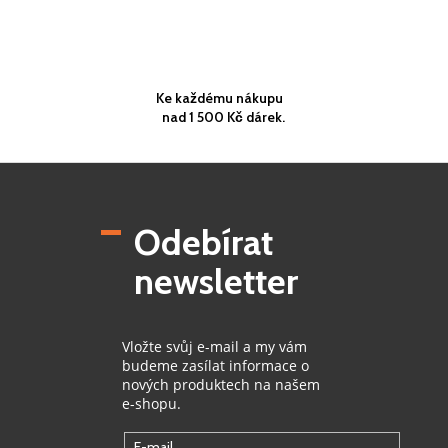
Ke každému nákupu
nad 1 500 Kč dárek.
Z
á
p
Odebírat
a
t
newsletter
í
Vložte svůj e-mail a my vám
budeme zasílat informace o
nových produktech na našem
e-shopu.
E-mail